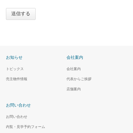
扱
い
に
送信する
つ
い
て」
ご
登
録
い
た
お知らせ
会社案内
だ
く
前
トピックス
会社案内
に、
下
売主物件情報
代表からご挨拶
記
の
店舗案内
「プ
ラ
イ
バ
お問い合わせ
シ
ー
お問い合わせ
ポ
リ
内覧・見学予約フォーム
シ