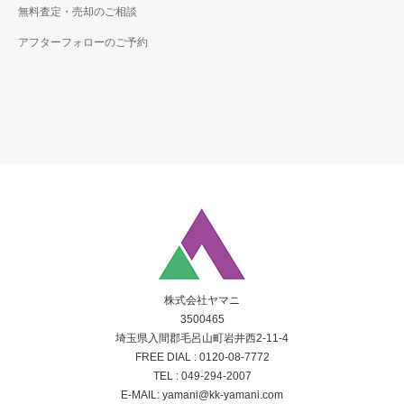
ー」
無料査定・売却のご相談
を
ご
アフターフォローのご予約
確
認
く
だ
さ
い。
上
記
「お
預
か
り
し
た
個
人
情
報
株式会社ヤマニ
の
利
3500465
用
埼玉県入間郡毛呂山町岩井西2-11-4
目
FREE DIAL :
0120-08-7772
的」
に
TEL :
049-294-2007
ご
E-MAIL:
yamani@kk-yamani.com