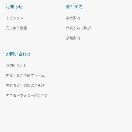
て」
お知らせ
会社案内
ご
登
トピックス
会社案内
録
い
売主物件情報
代表からご挨拶
た
だ
く
店舗案内
前
に、
下
お問い合わせ
記
の
お問い合わせ
「プ
ラ
イ
内覧・見学予約フォーム
バ
シ
無料査定・売却のご相談
ー
ポ
アフターフォローのご予約
リ
シ
ー」
を
ご
確
認