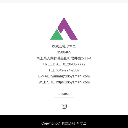
く
だ
さ
い。
上
記
「お
預
か
り
し
株式会社ヤマニ
た
3500465
個
埼玉県入間郡毛呂山町岩井西2-11-4
人
情
FREE DIAL :
0120-08-7772
報
TEL :
049-294-2007
の
E-MAIL:
yamani@kk-yamani.com
利
用
WEB SITE:
https://kk-yamani.com
目
的」
access
に
ご
Instagram
同
意
い
た
だ
Copyright ©
株式会社 ヤマニ