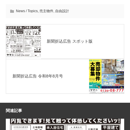
News / Topics
,
売主物件
,
自由設計
新聞折込広告 スポット版
新聞折込広告 令和8年8月号
関連記事