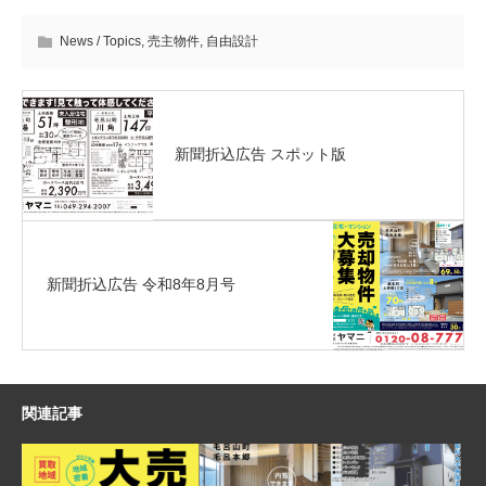
News / Topics
,
売主物件
,
自由設計
新聞折込広告 スポット版
新聞折込広告 令和8年8月号
関連記事