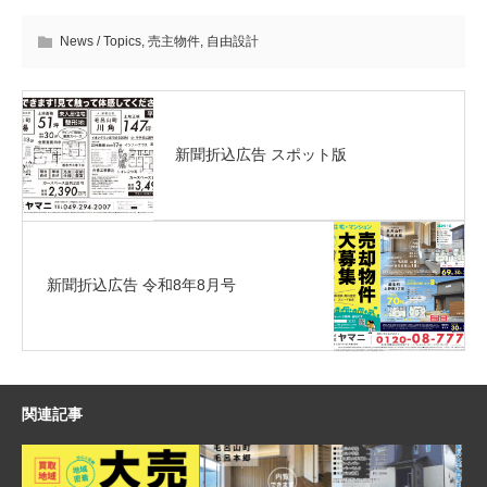
News / Topics
,
売主物件
,
自由設計
新聞折込広告 スポット版
新聞折込広告 令和8年8月号
関連記事