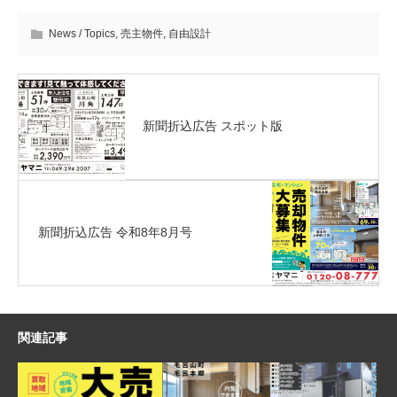
News / Topics
,
売主物件
,
自由設計
新聞折込広告 スポット版
新聞折込広告 令和8年8月号
関連記事