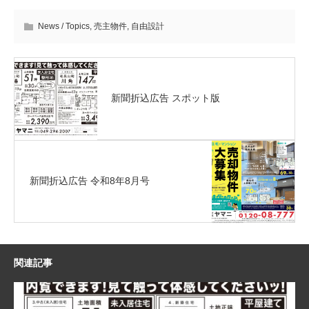
News / Topics
,
売主物件
,
自由設計
新聞折込広告 スポット版
新聞折込広告 令和8年8月号
関連記事