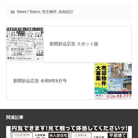
News / Topics
,
売主物件
,
自由設計
新聞折込広告 スポット版
新聞折込広告 令和8年8月号
関連記事