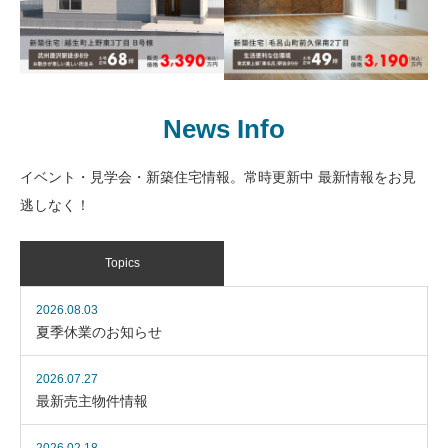
新築｜武州唐沢駅徒歩8分
お庭も作れる広々敷地70
坪
新築｜毛呂駅徒歩8分 敷
地69坪( 協定道路含ま
東武越生線「武州唐沢」駅徒
News Info
ず） 埼玉医科大学病院至
歩8分
近
イベント・見学会・新築住宅情報。常時更新中 最新情報をお見
JR八高線「毛呂」駅徒歩8
逃しなく！
分・東武越生線「東毛呂」駅
徒歩18分
新築｜駅歩8分 広々68坪
Topics
光あふれる全室南向きの
邸宅
新築｜駅徒歩9分、軽快な
2026.08.03
アクセス。スマートに暮
東武越生線「武州唐沢」駅徒
夏季休業のお知らせ
らす洗練の邸宅、まもな
歩8分
く完成。
2026.07.27
東武越生線「武州長瀬」駅徒
最新売主物件情報
歩9分・「東毛呂」駅徒歩12
分