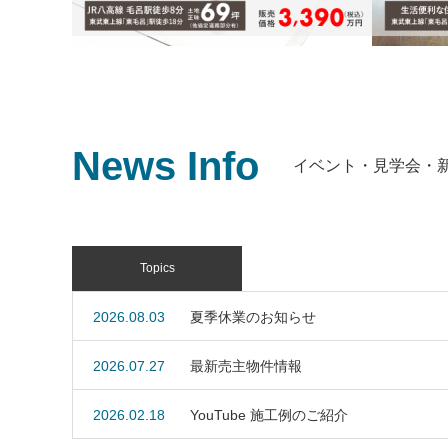
News Info
イベント・見学会・
新築｜毛呂駅徒歩8分 敷地69坪( 協定道
路含まず） 埼玉医科大学病院至近
新築｜駅
ートに暮
JR八高線「毛呂」駅徒歩8分・東武越生線「東
成。
毛呂」駅徒歩18分
Topics
東武越生
駅徒歩12
2026.08.03
夏季休業のお知らせ
2026.07.27
最新売主物件情報
2026.02.18
YouTube 施工例のご紹介