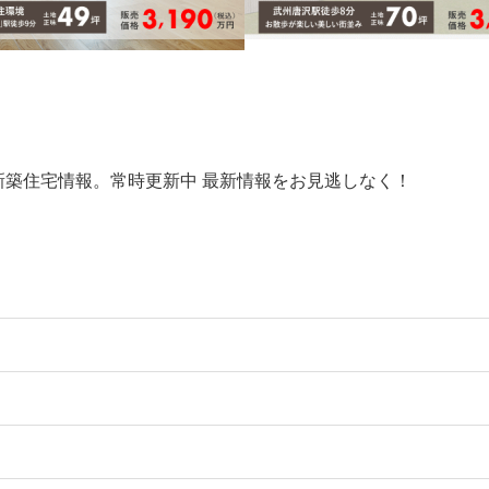
新築住宅情報。常時更新中 最新情報をお見逃しなく！
新築｜武州唐沢駅徒歩8分 お庭
広々敷地70坪
徒歩9分、軽快なアクセス。スマ
東武越生線「武州唐沢」駅徒歩8分
らす洗練の邸宅、まもなく完
線「武州長瀬」駅徒歩9分・「東毛呂」
分