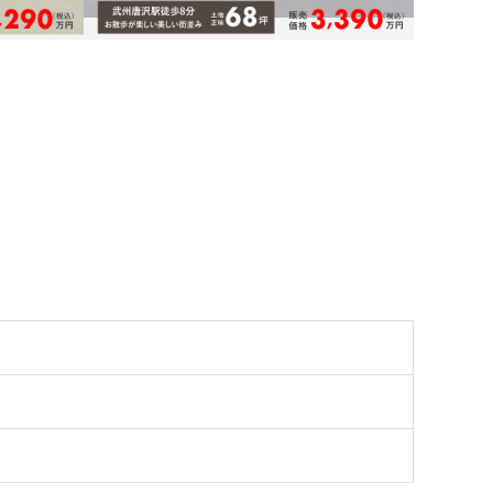
も作れる
新築｜駅歩8分 広々68坪 光あふれる全室
南向きの邸宅
東武越生線「武州唐沢」駅徒歩8分