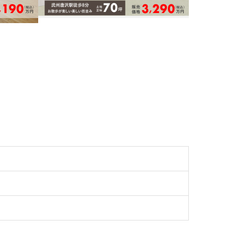
新築｜武州唐沢駅徒歩8分 お庭も作れる
広々敷地70坪
セス。スマ
東武越生線「武州唐沢」駅徒歩8分
なく完
「東毛呂」