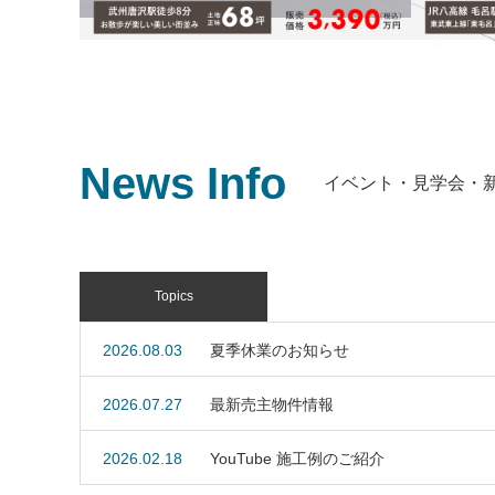
News Info
イベント・見学会・
新築｜駅歩8分 広々68坪 光あふれる全室
南向きの邸宅
新築｜毛
路含まず
東武越生線「武州唐沢」駅徒歩8分
JR八高
Topics
毛呂」駅徒
2026.08.03
夏季休業のお知らせ
2026.07.27
最新売主物件情報
2026.02.18
YouTube 施工例のご紹介