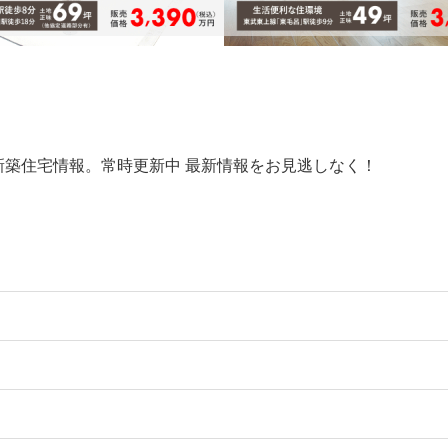
新築住宅情報。常時更新中 最新情報をお見逃しなく！
呂駅徒歩8分 敷地69坪( 協定道
） 埼玉医科大学病院至近
新築｜駅徒歩9分、軽快なアク
ートに暮らす洗練の邸宅、まも
線「毛呂」駅徒歩8分・東武越生線「東
成。
歩18分
東武越生線「武州長瀬」駅徒歩9分・
駅徒歩12分