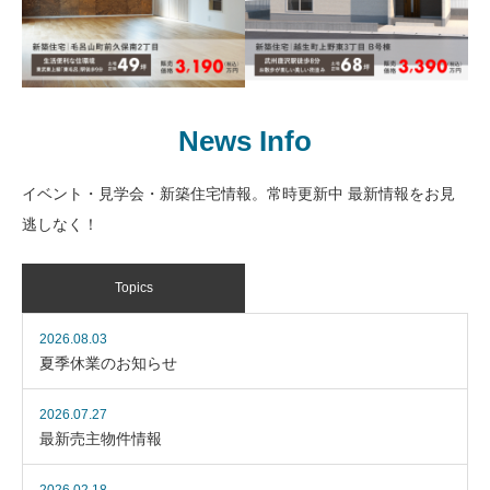
新築｜武州唐沢駅徒歩8分
お庭も作れる広々敷地70
新築｜毛呂駅徒歩8分 敷
坪
地69坪( 協定道路含ま
News Info
東武越生線「武州唐沢」駅徒
ず） 埼玉医科大学病院至
歩8分
近
イベント・見学会・新築住宅情報。常時更新中 最新情報をお見
JR八高線「毛呂」駅徒歩8
逃しなく！
分・東武越生線「東毛呂」駅
徒歩18分
新築｜駅歩8分 広々68坪
Topics
光あふれる全室南向きの
新築｜駅徒歩9分、軽快な
邸宅
2026.08.03
アクセス。スマートに暮
東武越生線「武州唐沢」駅徒
夏季休業のお知らせ
らす洗練の邸宅、まもな
歩8分
く完成。
2026.07.27
東武越生線「武州長瀬」駅徒
最新売主物件情報
歩9分・「東毛呂」駅徒歩12
分